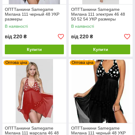
ОПТТанкини Samegame
ОПТТанкини Samegame
Милана 111 черный 48 УКР
Милана 111 электрик 46 48
размеры
50 52 54 УКР размеры
В наявності
В наявності
220
220
від
₴
від
₴
Купити
Купити
Оптова ціна
Оптова ціна
ОПТТанкини Samegame
ОПТТанкини Samegame
Милана 111 марсала 46 48
Милана 111 черный 48 УКР