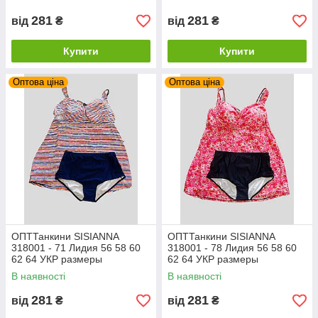
281
281
від
₴
від
₴
Купити
Купити
Оптова ціна
Оптова ціна
ОПТТанкини SISIANNA
ОПТТанкини SISIANNA
318001 - 71 Лидия 56 58 60
318001 - 78 Лидия 56 58 60
62 64 УКР размеры
62 64 УКР размеры
В наявності
В наявності
281
281
від
₴
від
₴