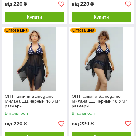
220
220
від
₴
від
₴
Купити
Купити
Оптова ціна
Оптова ціна
ОПТТанкини Samegame
ОПТТанкини Samegame
Милана 111 черный 48 УКР
Милана 111 черный 48 УКР
размеры
размеры
В наявності
В наявності
220
220
від
₴
від
₴