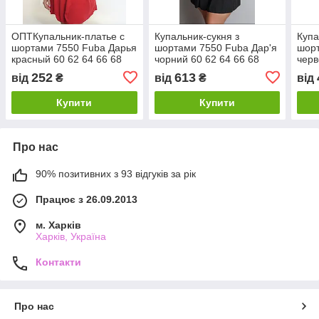
ОПТКупальник-платье с
Купальник-сукня з
Купа
шортами 7550 Fuba Дарья
шортами 7550 Fuba Дар'я
шорт
красный 60 62 64 66 68
чорний 60 62 64 66 68
черв
УКР размеры
УКР розміри
УКР 
252
613
від
₴
від
₴
від
Купити
Купити
Про нас
90% позитивних з 93 відгуків за рік
Працює з 26.09.2013
м. Харків
Харків, Україна
Контакти
Про нас