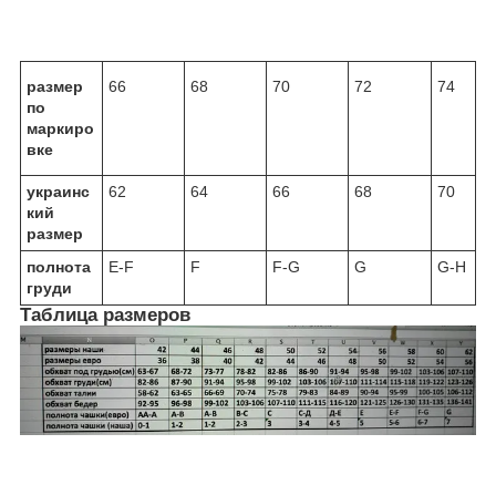
размер
66
68
70
72
74
по
маркиро
вке
украинс
62
64
66
68
70
кий
размер
полнота
E-F
F
F-G
G
G-H
груди
Таблица размеров