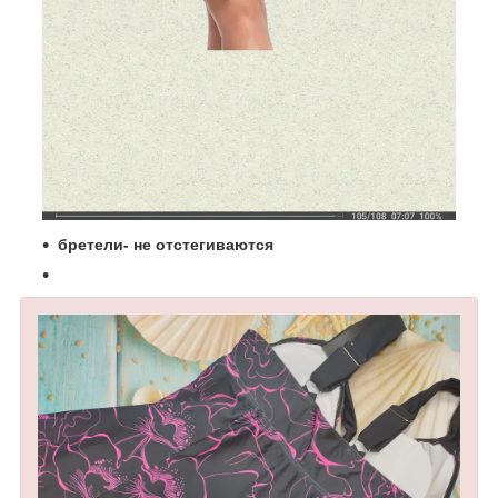
бретели- не отстегиваются