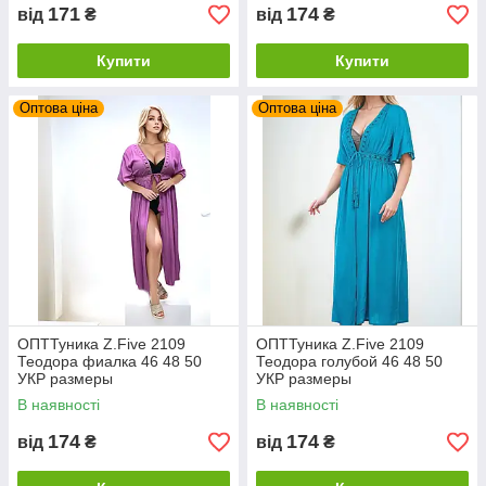
171
174
від
₴
від
₴
Купити
Купити
Оптова ціна
Оптова ціна
ОПТТуника Z.Five 2109
ОПТТуника Z.Five 2109
Теодора фиалка 46 48 50
Теодора голубой 46 48 50
УКР размеры
УКР размеры
В наявності
В наявності
174
174
від
₴
від
₴