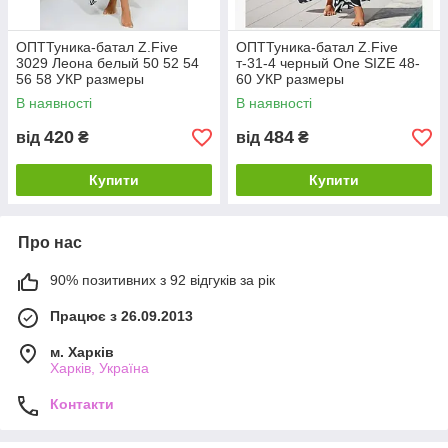
ОПТТуника-батал Z.Five
ОПТТуника-батал Z.Five
3029 Леона белый 50 52 54
т-31-4 черный Оne SIZE 48-
56 58 УКР размеры
60 УКР размеры
В наявності
В наявності
420
484
від
₴
від
₴
Купити
Купити
Про нас
90% позитивних з 92 відгуків за рік
Працює з 26.09.2013
м. Харків
Харків, Україна
Контакти