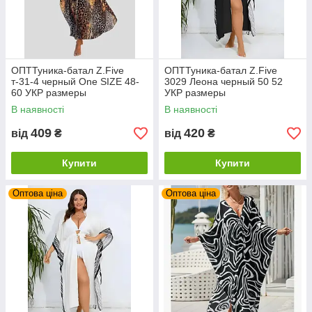
ОПТТуника-батал Z.Five
ОПТТуника-батал Z.Five
т-31-4 черный Оne SIZE 48-
3029 Леона черный 50 52
60 УКР размеры
УКР размеры
В наявності
В наявності
409
420
від
₴
від
₴
Купити
Купити
Оптова ціна
Оптова ціна