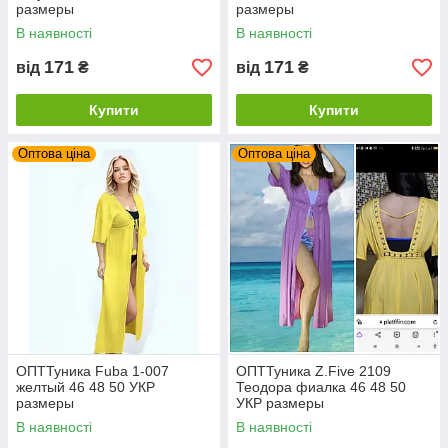
размеры
размеры
В наявності
В наявності
171
171
від
₴
від
₴
Купити
Купити
Оптова ціна
Оптова ціна
ОПТТуника Fuba 1-007
ОПТТуника Z.Five 2109
желтый 46 48 50 УКР
Теодора фиалка 46 48 50
размеры
УКР размеры
В наявності
В наявності