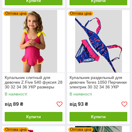
Купити
Купити
Оптова ціна
Оптова ціна
Купальник слитный для
Купальник раздельный для
девочек Z.Five 540 фуксия 28
девочек Teres 1050 Перчинки
30 32 34 36 УКР размеры
электрик 30 32 34 36 УКР
размеры
В наявності
В наявності
89
93
від
₴
від
₴
Купити
Купити
Оптова ціна
Оптова ціна