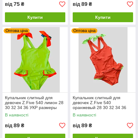
75
89
від
₴
від
₴
Купити
Купити
Оптова ціна
Оптова ціна
Купальник слитный для
Купальник слитный для
девочек Z.Five 540 лимон 28
девочек Z.Five 540
30 32 34 36 УКР размеры
оранжевый 28 30 32 34 36
УКР размеры
В наявності
В наявності
89
89
від
₴
від
₴