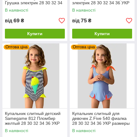
Грушка электрик 28 30 32 34
электрик 28 30 32 34 36 УКР
36 УКР размеры
размеры
В наявності
В наявності
69
75
від
₴
від
₴
Купити
Купити
Оптова ціна
Оптова ціна
Купальник слитный детский
Купальник слитный для
Samegame 812 Пломбир
девочек Z.Five 540 фиалка
желтый 28 30 32 34 36 УКР
28 30 32 34 36 УКР размеры
размеры
В наявності
В наявності