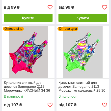
99
99
від
₴
від
₴
Купити
Купити
Оптова ціна
Оптова ціна
Купальник слитный для
Купальник слитный для
девочек Samegame 2113
девочек Samegame 2113
Мороженко КРАСНЫЙ 34 36
Мороженко салатовый 28 30
УКР размеры
32 34 36 УКР размеры
В наявності
В наявності
107
107
від
₴
від
₴