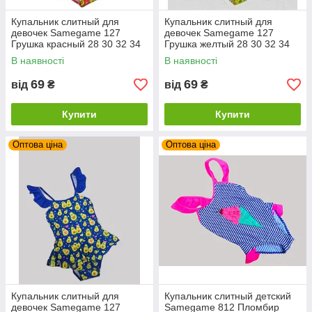
Купальник слитный для
Купальник слитный для
девочек Samegame 127
девочек Samegame 127
Грушка красный 28 30 32 34
Грушка желтый 28 30 32 34
36 УКР размеры
36 УКР размеры
В наявності
В наявності
69
69
від
₴
від
₴
Купити
Купити
Оптова ціна
Оптова ціна
Купальник слитный для
Купальник слитный детский
девочек Samegame 127
Samegame 812 Пломбир