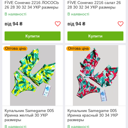
FIVE Сонечко 2216 ЛОСОСЬ
FIVE Сонечко 2216 салат 26
26 28 30 32 34 УКР размеры
28 30 32 34 УКР размеры
В наявності
В наявності
94
94
від
₴
від
₴
Купити
Купити
Оптова ціна
Оптова ціна
Купальник Samegame 005
Купальник Samegame 005
Иринка желтый 30 УКР
Иринка красный 30 34 УКР
размеры
размеры
В наявності
В наявності