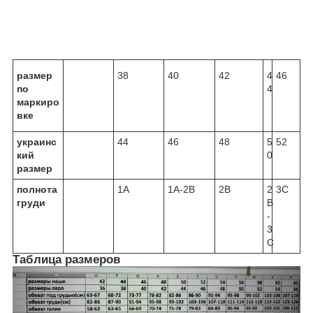
размер
38
40
42
4
46
по
4
маркиро
вке
украинс
44
46
48
5
52
кий
0
размер
полнота
1A
1A-2B
2B
2
3C
груди
B
-
3
C
Таблица размеров