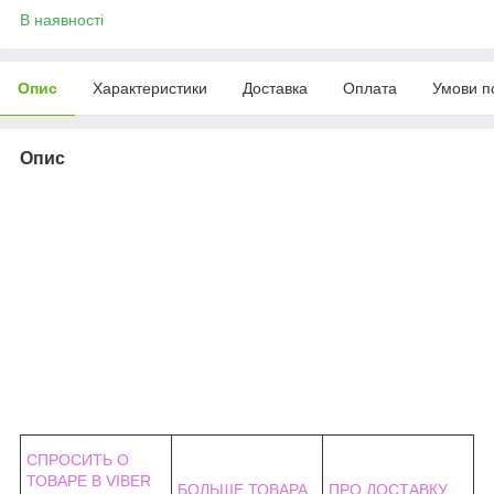
В наявності
Опис
Характеристики
Доставка
Оплата
Умови п
Опис
СПРОСИТЬ О
ТОВАРЕ В VIBER
БОЛЬШЕ ТОВАРА
ПРО ДОСТАВКУ