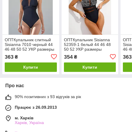
ОПТКупальник слитный
ОПТКупальник Sisianna
ОПТ
Sisianna 7010 черный 44
52359-1 белый 44 46 48
Sisi
46 48 50 52 УКР размеры
50 52 УКР размеры
46 4
363
354
363
₴
₴
Купити
Купити
Про нас
90% позитивних з 93 відгуків за рік
Працює з 26.09.2013
м. Харків
Харків, Україна