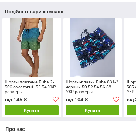
Подібні товари компанії
Шорты пляжные Fuba 2-
Шорты-плавки Fuba 831-2
Шор
506 салатовый 52 54 УКР
черный 50 52 54 56 58
505 
размеры
УКР размеры
УКР
145
104
від
₴
від
₴
від
Купити
Купити
Про нас