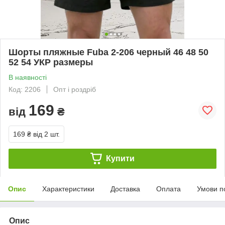
Шорты пляжные Fuba 2-206 черный 46 48 50
52 54 УКР размеры
В наявності
Код: 2206
Опт і роздріб
169
від
₴
169 ₴
від 2 шт.
Купити
Опис
Характеристики
Доставка
Оплата
Умови п
Опис