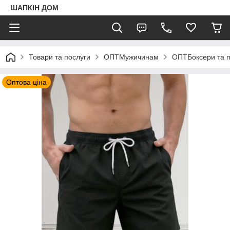
ШАПКIН ДОМ
Товари та послуги
ОПТМужичинам
ОПТБоксери та 
Оптова ціна