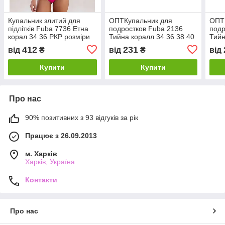
Купальник злитий для
ОПТКупальник для
ОПТ
підлітків Fuba 7736 Етна
подростков Fuba 2136
подр
корал 34 36 РКР розміри
Тийна коралл 34 36 38 40
Тийн
42 УКР размеры
42 
412
231
від
₴
від
₴
від
Купити
Купити
Про нас
90% позитивних з 93 відгуків за рік
Працює з 26.09.2013
м. Харків
Харків, Україна
Контакти
Про нас