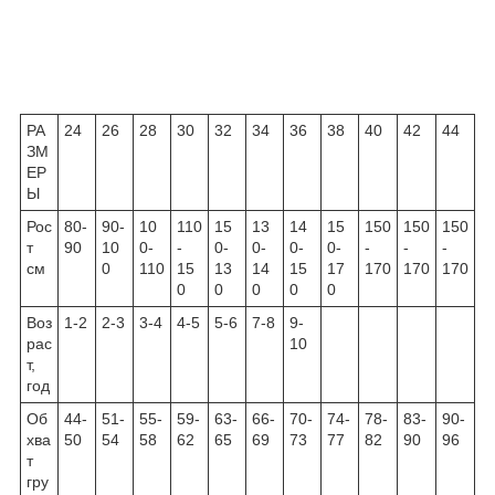
РА
24
26
28
30
32
34
36
38
40
42
44
ЗМ
ЕР
Ы
Рос
80-
90-
10
110
15
13
14
15
150
150
150
т
90
10
0-
-
0-
0-
0-
0-
-
-
-
см
0
110
15
13
14
15
17
170
170
170
0
0
0
0
0
Воз
1-2
2-3
3-4
4-5
5-6
7-8
9-
рас
10
т,
год
Об
44-
51-
55-
59-
63-
66-
70-
74-
78-
83-
90-
хва
50
54
58
62
65
69
73
77
82
90
96
т
гру