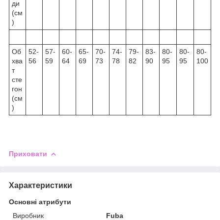
ди
(см
)
Об
52-
57-
60-
65-
70-
74-
79-
83-
80-
80-
80-
хва
56
59
64
69
73
78
82
90
95
95
100
т
сте
гон
(см
)
Приховати
Характеристики
Основні атрибути
Виробник
Fuba