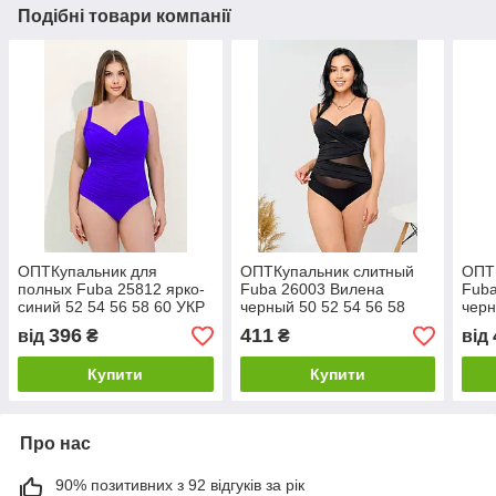
Подібні товари компанії
ОПТКупальник для
ОПТКупальник слитный
ОПТ
полных Fuba 25812 ярко-
Fuba 26003 Вилена
Fuba
синий 52 54 56 58 60 УКР
черный 50 52 54 56 58
черн
размеры
УКР размеры
УКР
396
411
від
₴
₴
від
Купити
Купити
Про нас
90% позитивних з 92 відгуків за рік