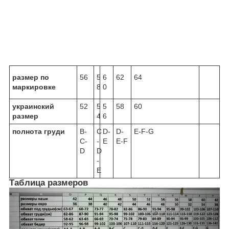
размер по
56
5
6
62
64
маркировке
8
0
украинский
52
5
5
58
60
размер
4
6
полнота груди
B-
C
D-
D-
E-F-G
C-
-
E
E-F
D
D
-
E
Таблица размеров