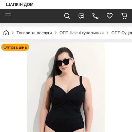
ШАПКIН ДОМ
Товари та послуги
ОПТЦілісні купальники
ОПТ Суціль
Оптова ціна