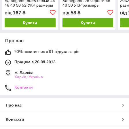
Samegame 9098 белый 44
Samegame 26 черный 46
2032
46 48 50 52 УКР размеры
48 50 УКР размеры
раз
167
58
від
₴
від
₴
від
Купити
Купити
Про нас
90% позитивних з 91 відгука за рік
Працює з 26.09.2013
м. Харків
Харків, Україна
Контакти
Про нас
Контакти