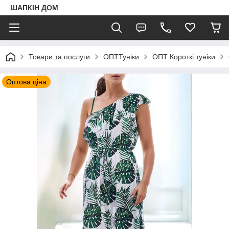
ШАПКIН ДОМ
Товари та послуги
ОПТТуніки
ОПТ Короткі туніки
Оптова ціна