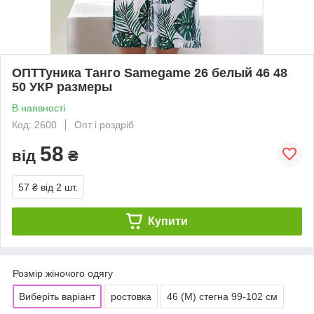
ОПТТуника Танго Samegame 26 белый 46 48
50 УКР размеры
В наявності
Код: 2600
Опт і роздріб
58
від
₴
57 ₴
від 2 шт.
Купити
Розмір жіночого одягу
Виберіть варіант
ростовка
46 (M) стегна 99-102 см