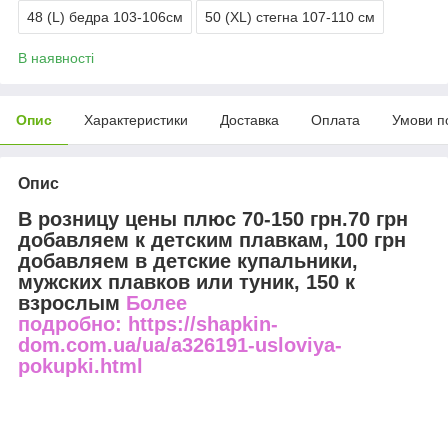
48 (L) бедра 103-106см
50 (XL) стегна 107-110 см
В наявності
Опис
Характеристики
Доставка
Оплата
Умови п
Опис
В розницу цены плюс 70-150 грн.70 грн
добавляем к детским плавкам, 100 грн
добавляем в детские купальники,
мужских плавков или туник, 150 к
взрослым
Более
подробно: https://shapkin-
dom.com.ua/ua/a326191-usloviya-
pokupki.html