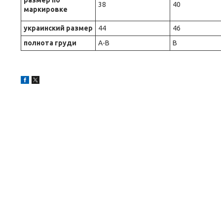
размер по
38
40
маркировке
украинский размер
44
46
полнота груди
A-B
B