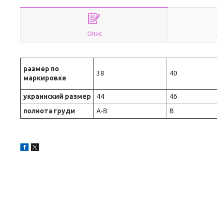
Опис
размер по
38
40
маркировке
украинский размер
44
46
полнота груди
A-B
B