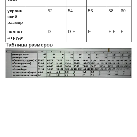
украин
52
54
56
58
60
ский
размер
полнот
D
D-E
E
E-F
F
а груди
Таблица размеров