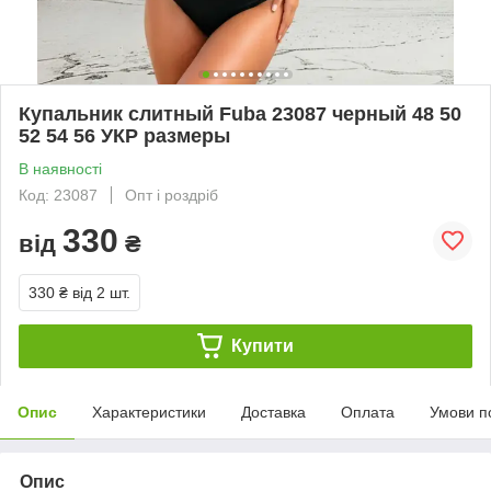
Купальник слитный Fuba 23087 черный 48 50
52 54 56 УКР размеры
В наявності
Код: 23087
Опт і роздріб
330
від
₴
330 ₴
від 2 шт.
Купити
Опис
Характеристики
Доставка
Оплата
Умови п
Опис