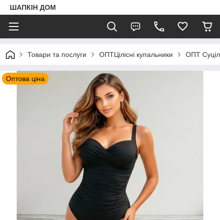
ШАПКIН ДОМ
Товари та послуги
ОПТЦілісні купальники
ОПТ Суціль
Оптова ціна