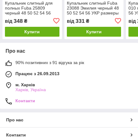
Купальник слитный для
Купальник слитный Fuba
Купа
полных Fuba 25809
23088 Эмилия черный 48
010 
черный 48 50 52 54 56
50 52 54 56 УКР размеры
56 
УКР размеры
348
331
від
₴
від
₴
від
Купити
Купити
Про нас
90% позитивних з 91 відгука за рік
Працює з 26.09.2013
м. Харків
Харків, Україна
Контакти
Про нас
Контакти