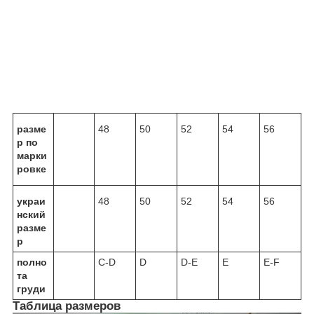
разме
48
50
52
54
56
р по
марки
ровке
украи
48
50
52
54
56
нский
разме
р
полно
С-D
D
D-E
E
E-F
та
груди
Таблица размеров