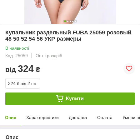
Купальник раздельный FUBA 25059 розовый
48 50 52 54 56 УКР размеры
В наявності
Код: 25059
Опт і роздріб
324
від
₴
324 ₴
від 2 шт.
Купити
Опис
Характеристики
Доставка
Оплата
Умови п
Опис