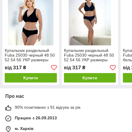
Купальник раздельный
Купальник раздельный
Купа
Fuba 25030 черный 48 50
Fuba 25030 черный 48 50
Fuba
52 54 56 УКР размеры
52 54 56 УКР размеры
белы
раз
317
317
від
₴
від
₴
від
Купити
Купити
Про нас
90% позитивних з 91 відгука за рік
Працює з 26.09.2013
м. Харків