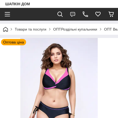
ШАПКIН ДОМ
Товари та послуги
ОПТРоздільні купальники
ОПТ Вел
Оптова ціна