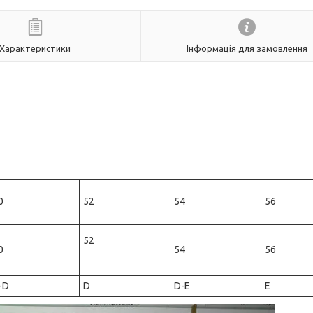
Характеристики
Інформація для замовлення
0
52
54
56
52
0
54
56
-D
D
D-E
E