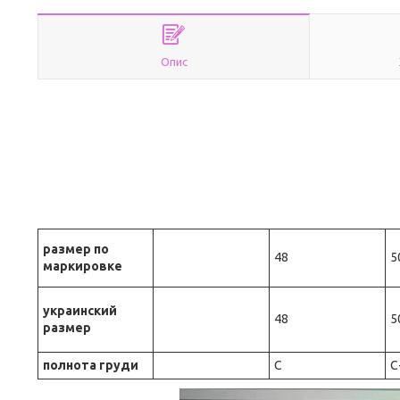
Опис
размер по
48
5
маркировке
украинский
48
5
размер
полнота груди
С
С