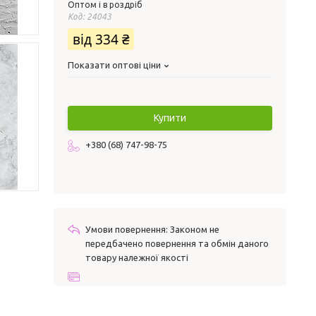
Оптом і в роздріб
Код:
24043
від
334 ₴
Показати оптові ціни
Купити
+380 (68) 747-98-75
Законом не
передбачено повернення та обмін даного
товару належної якості