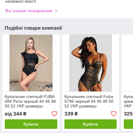
належної якості
Всі умови повернення
Подібні товари компанії
Купальник слитный FUBA
Купальник слитный Fuba
Купа
084 Рита черный 44 46 48
5796 черный 44 46 48 50
крем
50 52 УКР размеры
52 УКР размеры
УКР
344
339
325
від
₴
₴
Купити
Купити