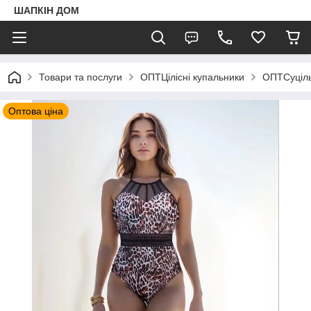
ШАПКIН ДОМ
Товари та послуги
ОПТЦілісні купальники
ОПТСуціль
Оптова ціна