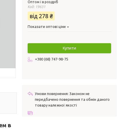
Оптом і в роздріб
Код:
19631
від
278 ₴
Показати оптові ціни
Купити
+380 (68) 747-98-75
Законом не
передбачено повернення та обмін даного
товару належної якості
ем в