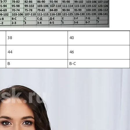
38
40
44
46
B
B-C