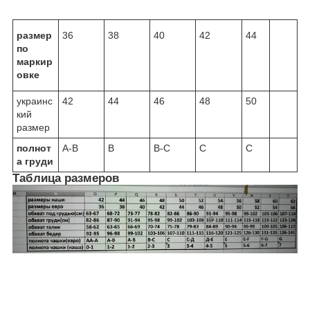
размер
36
38
40
42
44
по
маркир
овке
украинс
42
44
46
48
50
кий
размер
полнот
A-B
B
B-C
C
C
а груди
Таблица размеров