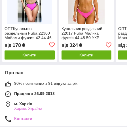
ОПТКупальник
Купальник роздільний
ОПТ
раздельный Fuba 22300
22017 Fuba Малика
разд
Майами фуксия 42 44 46
фуксія 44 48 50 УКР
Мали
48 УКР размеры
розміри
46 4
178
324
від
₴
від
₴
від
Купити
Купити
Про нас
90% позитивних з 91 відгука за рік
Працює з 26.09.2013
м. Харків
Харків, Україна
Контакти