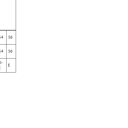
54
56
54
56
D-
E
E