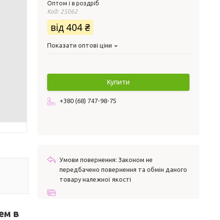
Оптом і в роздріб
Код:
25062
від
404 ₴
Показати оптові ціни
Купити
+380 (68) 747-98-75
Законом не
передбачено повернення та обмін даного
товару належної якості
ем в