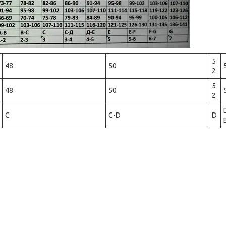
5
48
50
2
5
48
50
2
С
C-D
D