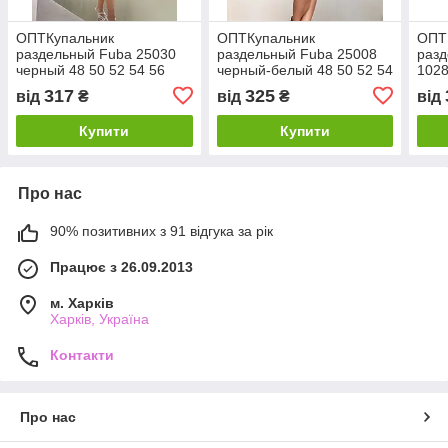
ОПТКупальник
ОПТКупальник
ОПТ
раздельный Fuba 25030
раздельный Fuba 25008
разд
черный 48 50 52 54 56
черный-белый 48 50 52 54
1028
УКР размеры
56 УКР размеры
52 5
317
325
від
₴
від
₴
від
Купити
Купити
Про нас
90% позитивних з 91 відгука за рік
Працює з 26.09.2013
м. Харків
Харків, Україна
Контакти
Про нас