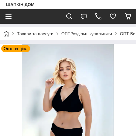
ШАПКIН ДОМ
Товари та послуги
ОПТРоздільні купальники
ОПТ Вел
Оптова ціна