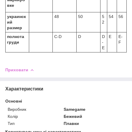
вке
украинск
48
50
5
54
56
ий
2
размер
полнота
С-D
D
D
E
E-
груди
-
F
E
Приховати
Характеристики
Основні
Виробник
Samegame
Колір
Бежевий
Тип
Плавки
Користувальницькі характеристики