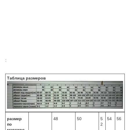
:
Таблица размеров
размер
48
50
5
54
56
по
2
маркиро