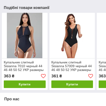
Подібні товари компанії
Купальник слитный
Купальник слитный
Купа
Sisianna 7010 черный 44
Sisianna 57009 черный 44
Sisi
46 48 50 52 УКР размеры
46 48 50 52 УКР размеры
46 4
363
361
363
₴
₴
Купити
Купити
Про нас