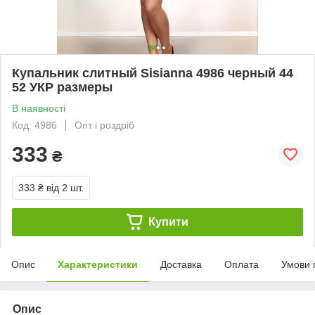
Купальник слитный Sisianna 4986 черный 44
52 УКР размеры
В наявності
Код: 4986
Опт і роздріб
333
₴
333 ₴
від 2 шт.
Купити
Опис
Характеристики
Доставка
Оплата
Умови 
Опис