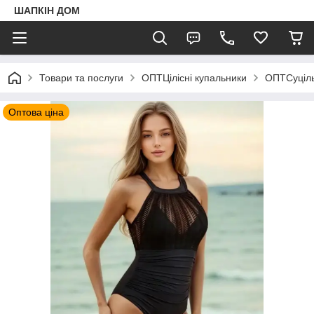
ШАПКIН ДОМ
Товари та послуги
ОПТЦілісні купальники
ОПТСуціль
Оптова ціна