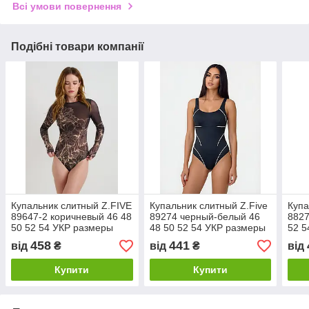
Всі умови повернення
Подібні товари компанії
Купальник слитный Z.FIVE
Купальник слитный Z.Five
Купа
89647-2 коричневый 46 48
89274 черный-белый 46
8827
50 52 54 УКР размеры
48 50 52 54 УКР размеры
52 5
458
441
від
₴
від
₴
від
Купити
Купити