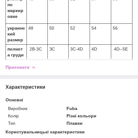
по
маркир
овке
украинс
48
50
52
54
56
кий
размер
полнот
2B-3C
ЗC
3C-4D
4D
4D--5E
а груди
Приховати
Характеристики
Основні
Виробник
Fuba
Колір
Різні кольори
Тип
Плавки
Користувальницькі характеристики