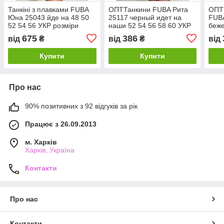
Танкіні з плавками FUBA
ОПТТанкини FUBA Рита
ОПТ
Юна 25043 йде на 48 50
25117 черный идет на
FUBA
52 54 56 УКР розміри
наши 52 54 56 58 60 УКР
беже
размеры
УКР
675
386
від
₴
від
₴
від
Купити
Купити
Про нас
90% позитивних з 92 відгуків за рік
Працює з 26.09.2013
м. Харків
Харків, Україна
Контакти
Про нас
Контакти