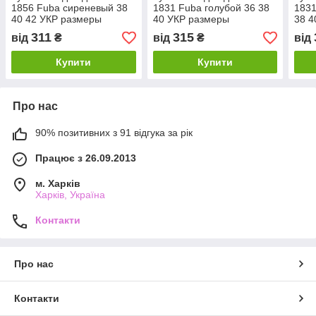
1856 Fuba сиреневый 38
1831 Fuba голубой 36 38
1831
40 42 УКР размеры
40 УКР размеры
38 4
311
315
від
₴
від
₴
від
Купити
Купити
Про нас
90% позитивних з 91 відгука за рік
Працює з 26.09.2013
м. Харків
Харків, Україна
Контакти
Про нас
Контакти