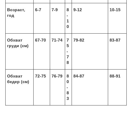
Возраст,
6-7
7-9
8
9-12
10-15
год
-
1
0
Обхват
67-70
71-74
7
79-82
83-87
груди (см)
5
-
7
8
Обхват
72-75
76-79
8
84-87
88-91
бедер (см)
0
-
8
3