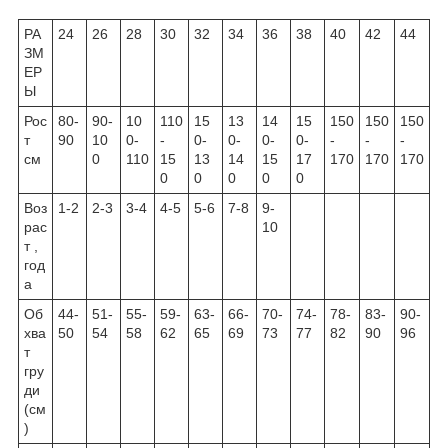
РА
24
26
28
30
32
34
36
38
40
42
44
ЗМ
ЕР
Ы
Рос
80-
90-
10
110
15
13
14
15
150
150
150
т
90
10
0-
-
0-
0-
0-
0-
-
-
-
см
0
110
15
13
14
15
17
170
170
170
0
0
0
0
0
Воз
1-2
2-3
3-4
4-5
5-6
7-8
9-
рас
10
т ,
год
а
Об
44-
51-
55-
59-
63-
66-
70-
74-
78-
83-
90-
хва
50
54
58
62
65
69
73
77
82
90
96
т
гру
ди
(см
)