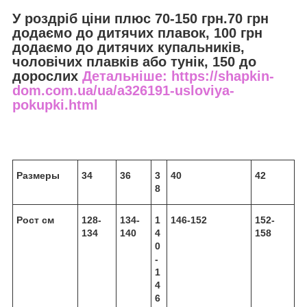
У роздріб ціни плюс 70-150 грн.70 грн
додаємо до дитячих плавок, 100 грн
додаємо до дитячих купальників,
чоловічих плавків або тунік, 150 до
дорослих
Детальніше: https://shapkin-
dom.com.ua/ua/a326191-usloviya-
pokupki.html
Размеры
34
36
3
40
42
8
Рост см
128-
134-
1
146-152
152-
134
140
4
158
0
-
1
4
6