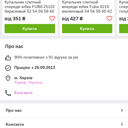
Купальник слитный
Купальник слитный
Купа
спереди юбка FUBA 25102
впереди юбка Fuba 8216
спер
бирюзовый 52 54 56 58 60
малиновый 54 56 58 60 62
голу
УКР размеры
УКР размеры
60 
351
427
від
₴
від
₴
від
Купити
Купити
Про нас
90% позитивних з 91 відгука за рік
Працює з 26.09.2013
м. Харків
Харків, Україна
Контакти
Про нас
Контакти