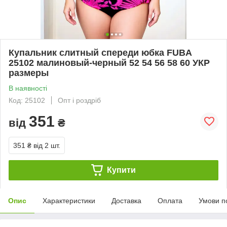
Купальник слитный спереди юбка FUBA
25102 малиновый-черный 52 54 56 58 60 УКР
размеры
В наявності
Код: 25102
Опт і роздріб
351
від
₴
351 ₴
від 2 шт.
Купити
Опис
Характеристики
Доставка
Оплата
Умови п