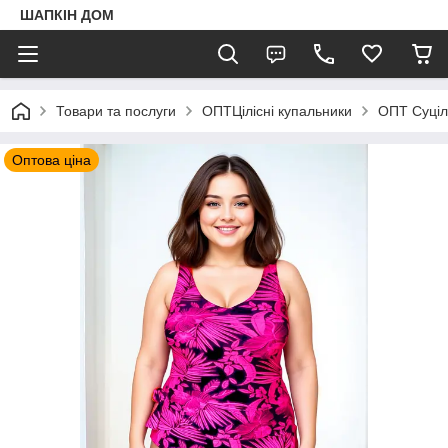
ШАПКIН ДОМ
Товари та послуги
ОПТЦілісні купальники
ОПТ Суціль
Оптова ціна