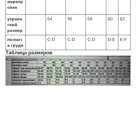
маркир
овке
украин
54
56
58
60
62
ский
размер
полнот
С-D
С-D
C-D
D-E
E-F
а груди
Таблица размеров