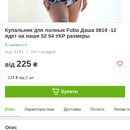
Купальник для полных Fuba Даша 0619 -12
идет на наши 52 54 УКР размеры
В наявності
Код: 6191
Опт і роздріб
225
від
₴
224 ₴
від 2 шт.
Купити
Опис
Характеристики
Доставка
Оплата
Умови п
Опис