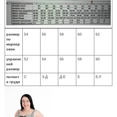
размер
54
56
58
60
62
по
маркир
овке
украинс
52
54
56
58
60
кий
размер
полнот
С
З-Д
Д-Е
Е
Е-F
а груди