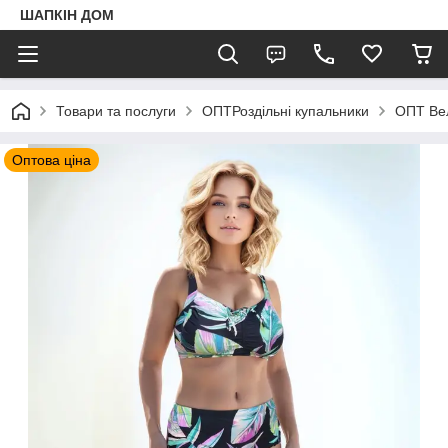
ШАПКIН ДОМ
Товари та послуги
ОПТРоздільні купальники
ОПТ Вел
Оптова ціна