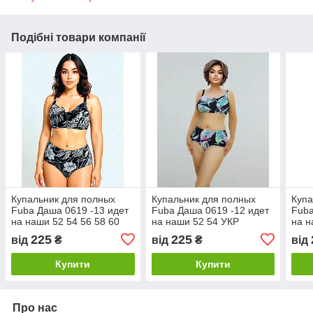
Подібні товари компанії
Купальник для полных
Купальник для полных
Купа
Fuba Даша 0619 -13 идет
Fuba Даша 0619 -12 идет
Fuba
на наши 52 54 56 58 60
на наши 52 54 УКР
на н
УКР размеры
размеры
УКР
225
225
від
₴
від
₴
від
Купити
Купити
Про нас