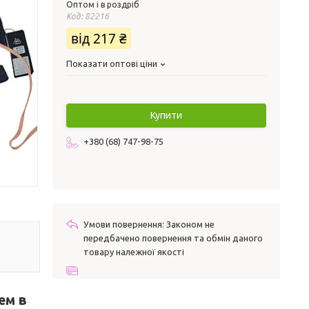
Оптом і в роздріб
Код:
82216
від
217 ₴
Показати оптові ціни
Купити
+380 (68) 747-98-75
Законом не
передбачено повернення та обмін даного
товару належної якості
ем в