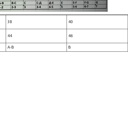
38
40
44
46
A-B
B