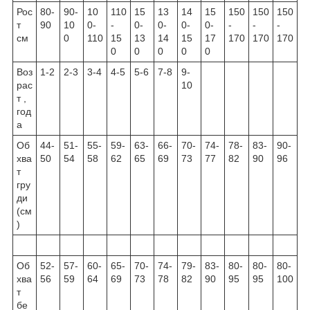
Рос
80-
90-
10
110
15
13
14
15
150
150
150
т
90
10
0-
-
0-
0-
0-
0-
-
-
-
см
0
110
15
13
14
15
17
170
170
170
0
0
0
0
0
Воз
1-2
2-3
3-4
4-5
5-6
7-8
9-
рас
10
т ,
год
а
Об
44-
51-
55-
59-
63-
66-
70-
74-
78-
83-
90-
хва
50
54
58
62
65
69
73
77
82
90
96
т
гру
ди
(см
)
Об
52-
57-
60-
65-
70-
74-
79-
83-
80-
80-
80-
хва
56
59
64
69
73
78
82
90
95
95
100
т
бе