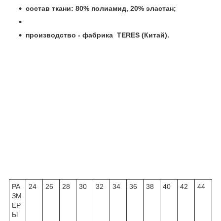
состав ткани: 80% полиамид, 20% эластан;
производство - фабрика TERES (Китай).
РА
24
26
28
30
32
34
36
38
40
42
44
ЗМ
ЕР
Ы