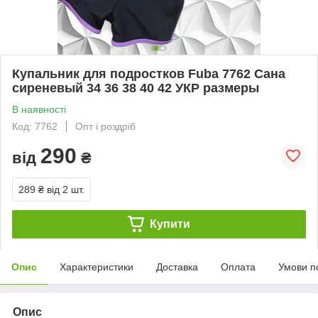
Купальник для подростков Fuba 7762 Сана
сиреневый 34 36 38 40 42 УКР размеры
В наявності
Код: 7762
Опт і роздріб
290
від
₴
289 ₴
від 2 шт.
Купити
Опис
Характеристики
Доставка
Оплата
Умови п
Опис