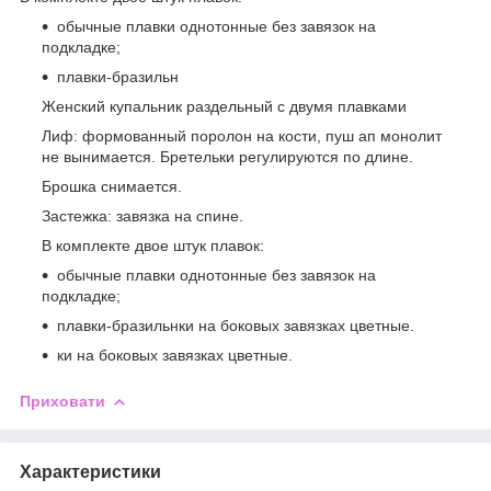
обычные плавки однотонные без завязок на
подкладке;
плавки-бразильн
Женский купальник раздельный с двумя плавками
Лиф: формованный поролон на кости, пуш ап монолит
не вынимается. Бретельки регулируются по длине.
Брошка снимается.
Застежка: завязка на спине.
В комплекте двое штук плавок:
обычные плавки однотонные без завязок на
подкладке;
плавки-бразильнки на боковых завязках цветные.
ки на боковых завязках цветные.
Приховати
Характеристики