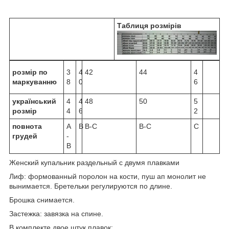
Таблиця розмірів
розмір по
3
4
42
44
4
маркуванню
8
0
6
український
4
4
48
50
5
розмір
4
6
2
повнота
А
B
B-C
B-C
C
грудей
-
В
Женский купальник раздельный с двумя плавками
Лиф: формованный поролон на кости, пуш ап монолит не
вынимается. Бретельки регулируются по длине.
Брошка снимается.
Застежка: завязка на спине.
В комплекте двое штук плавок: