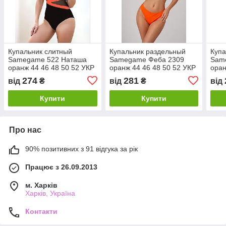
Купальник слитный
Купальник раздельный
Купа
Samegame 522 Наташа
Samegame Феба 2309
Sam
оранж 44 46 48 50 52 УКР
оранж 44 46 48 50 52 УКР
оран
размеры
размеры
раз
274
281
від
₴
від
₴
від
Купити
Купити
Про нас
90% позитивних з 91 відгука за рік
Працює з 26.09.2013
м. Харків
Харків, Україна
Контакти