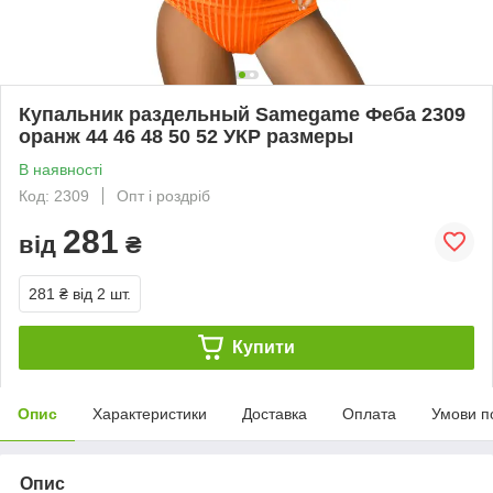
Купальник раздельный Samegame Феба 2309
оранж 44 46 48 50 52 УКР размеры
В наявності
Код: 2309
Опт і роздріб
281
від
₴
281 ₴
від 2 шт.
Купити
Опис
Характеристики
Доставка
Оплата
Умови п
Опис