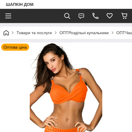
ШАПКIН ДОМ
Товари та послуги
ОПТРоздільні купальники
ОПТЧа
Оптова ціна