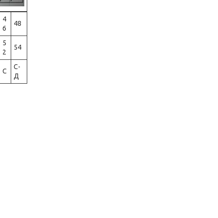
4
48
6
5
54
2
С-
C
Д