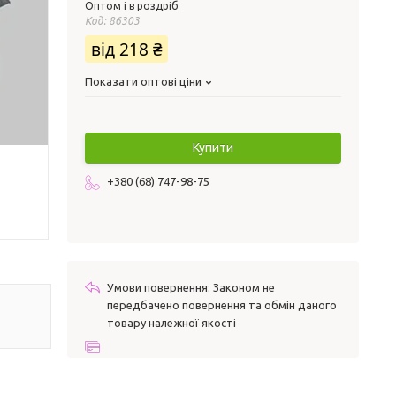
Оптом і в роздріб
Код:
86303
від
218 ₴
Показати оптові ціни
Купити
+380 (68) 747-98-75
Законом не
передбачено повернення та обмін даного
товару належної якості