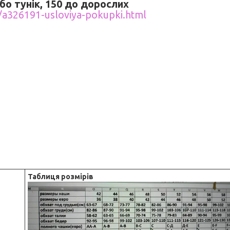
бо тунік, 150 до дорослих
/a326191-usloviya-pokupki.html
Таблиця розмірів