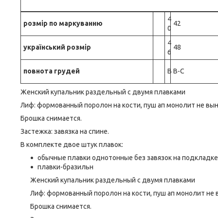
4
розмір по маркуванню
42
0
4
український розмір
48
6
повнота грудей
B
B-C
Женский купальник раздельный с двумя плавками
Лиф: формованный поролон на кости, пуш ап монолит не вы
Брошка снимается.
Застежка: завязка на спине.
В комплекте двое штук плавок:
обычные плавки однотонные без завязок на подкладке
плавки-бразильн
Женский купальник раздельный с двумя плавками
Лиф: формованный поролон на кости, пуш ап монолит не 
Брошка снимается.