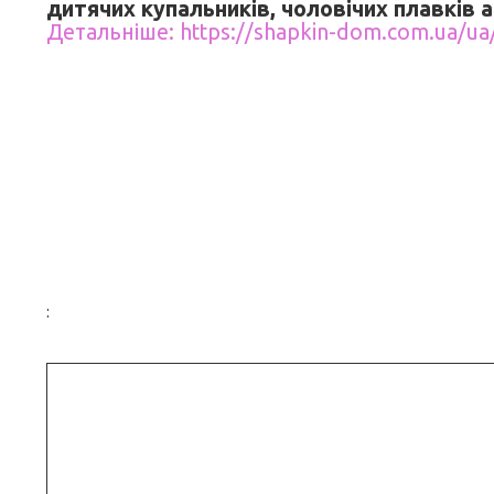
дитячих купальників, чоловічих плавків а
Детальніше: https://shapkin-dom.com.ua/ua
: