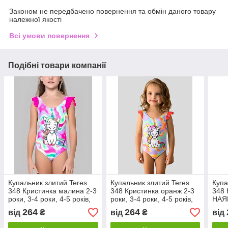
Законом не передбачено повернення та обмін даного товару
належної якості
Всі умови повернення
Подібні товари компанії
Купальник злитий Teres
Купальник злитий Teres
Купа
348 Кристинка малина 2-3
348 Кристинка оранж 2-3
348 
роки, 3-4 роки, 4-5 років,
роки, 3-4 роки, 4-5 років,
НАЯВ
5-6 років розміри
5-6 років розміри
роки
264
264
від
₴
від
₴
від