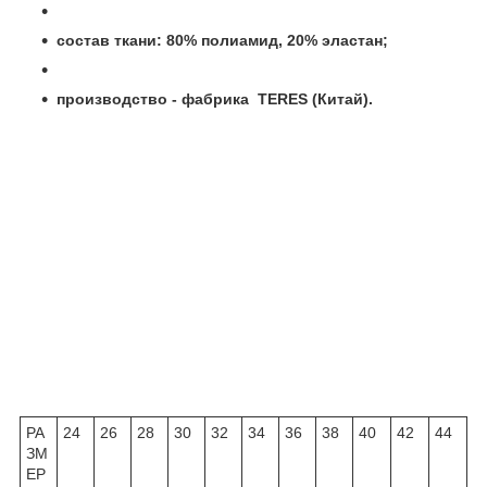
состав ткани: 80% полиамид, 20% эластан;
производство - фабрика TERES (Китай).
РА
24
26
28
30
32
34
36
38
40
42
44
ЗМ
ЕР