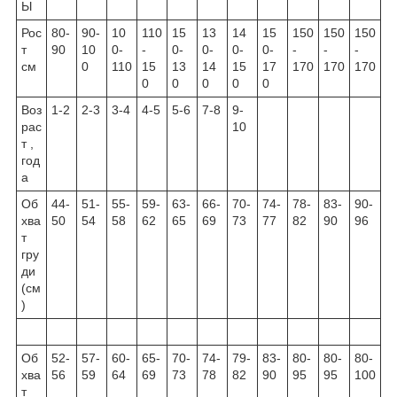
Ы
Рос
80-
90-
10
110
15
13
14
15
150
150
150
т
90
10
0-
-
0-
0-
0-
0-
-
-
-
см
0
110
15
13
14
15
17
170
170
170
0
0
0
0
0
Воз
1-2
2-3
3-4
4-5
5-6
7-8
9-
рас
10
т ,
год
а
Об
44-
51-
55-
59-
63-
66-
70-
74-
78-
83-
90-
хва
50
54
58
62
65
69
73
77
82
90
96
т
гру
ди
(см
)
Об
52-
57-
60-
65-
70-
74-
79-
83-
80-
80-
80-
хва
56
59
64
69
73
78
82
90
95
95
100
т