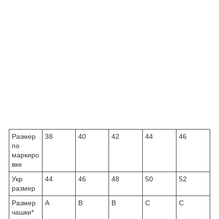
Размер
38
40
42
44
46
по
маркиро
вке
Укр
44
46
48
50
52
размер
Размер
A
B
B
C
C
чашки
*