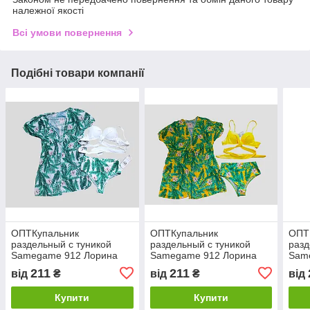
належної якості
Всі умови повернення
Подібні товари компанії
ОПТКупальник
ОПТКупальник
ОПТ
раздельный с туникой
раздельный с туникой
разд
Samegame 912 Лорина
Samegame 912 Лорина
Sam
белый 44 46 48 50 52 УКР
желтый 44 46 48 50 52
фиал
211
211
від
₴
від
₴
від
размеры
УКР размеры
УКР
Купити
Купити