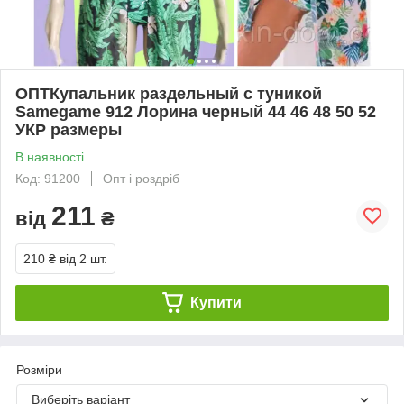
ОПТКупальник раздельный с туникой
Samegame 912 Лорина черный 44 46 48 50 52
УКР размеры
В наявності
Код: 91200
Опт і роздріб
211
від
₴
210 ₴
від 2 шт.
Купити
Розміри
Виберіть варіант