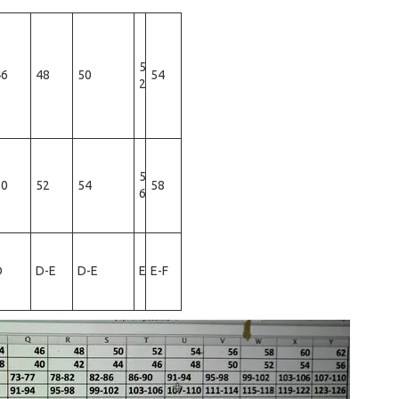
5
46
48
50
54
2
5
50
52
54
58
6
D
D-E
D-E
E
E-F