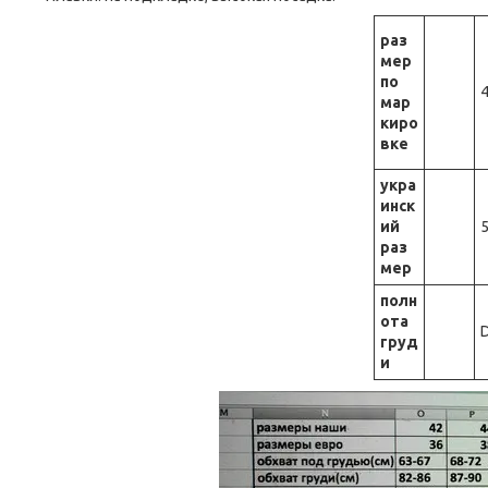
раз
мер
по
мар
киро
вке
укра
инск
ий
раз
мер
полн
ота
груд
и