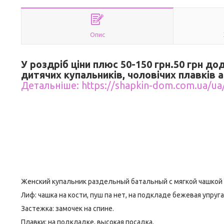
Опис
У роздріб ціни плюс 50-150 грн.50 грн д
дитячих купальників, чоловічих плавків а
Детальніше: https://shapkin-dom.com.ua/ua
Женский купальник раздельный батальный с мягкой чашкой 
Лиф: чашка на кости, пуш па нет, на подкладе бежевая упруг
Застежка: замочек на спине.
Плавки: на подкладке, высокая посадка.