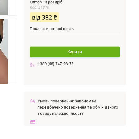
Оптом і в роздріб
Код:
51810
від
382 ₴
Показати оптові ціни
Купити
+380 (68) 747-98-75
Законом не
передбачено повернення та обмін даного
товару належної якості