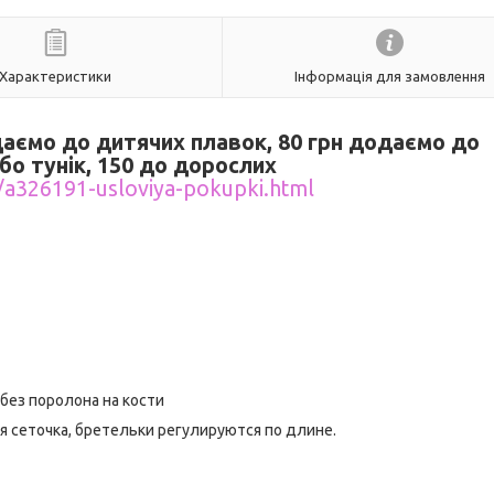
Характеристики
Інформація для замовлення
одаємо до дитячих плавок, 80 грн додаємо до
бо тунік, 150 до дорослих
/a326191-usloviya-pokupki.html
без поролона на кости
ая сеточка, бретельки регулируются по длине.