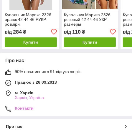
Купальник Марика 2326
Купальник Марика 2326
Купа
оранж 42 44 46 РУКР
розовый 42 44 46 УКР
розо
розміри
размеры
раз
284
110
від
₴
від
₴
від
Купити
Купити
Про нас
90% позитивних з 91 відгука за рік
Працює з 26.09.2013
м. Харків
Харків, Україна
Контакти
Про нас