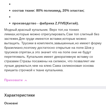
состав ткани: 80% полиамид, 20% эластан;
производство - фабрика Z.FIVE(Китай).
Модный,красный купальник. Верх топ,на тонких
лямках,которые можно отрегулировать.Сам топ слитный без
застежек.Для груди имеются вставки,которые можно
вытащить. Трусики в комплекте,завышенные,но имеют форму
бразилиано,поэтому достатосно открытые на попе.Шов у
трусиков спрятан,а это значит что на попе они не будут
перетягивать. Купальник имеет декоративную вставку со
стразами.Стразы посажены на силикон, что позваляет им
лучше держаться,чем на клею.Сама силиконовая основа
пришита строчкой к ткане купальника.
Приховати
Характеристики
Основні