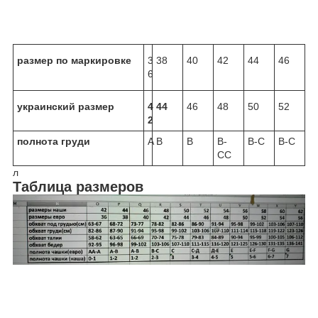
размер по маркировке
3
38
40
42
44
46
6
украинский размер
4
44
46
48
50
52
2
полнота груди
A
B
B
B-
B-C
B-C
CC
л
Таблица размеров