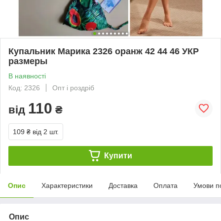
Купальник Марика 2326 оранж 42 44 46 УКР
размеры
В наявності
Код: 2326
Опт і роздріб
110
від
₴
109 ₴
від 2 шт.
Купити
Опис
Характеристики
Доставка
Оплата
Умови п
Опис