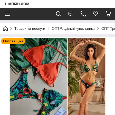
ШАПКIН ДОМ
Товари та послуги
ОПТРоздільні купальники
ОПТ Тр
Оптова ціна