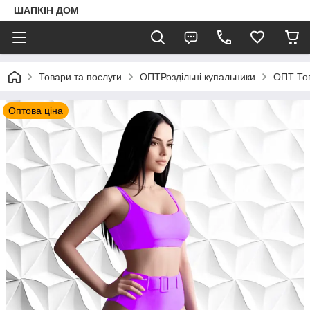
ШАПКIН ДОМ
Товари та послуги
ОПТРоздільні купальники
ОПТ То
Оптова ціна