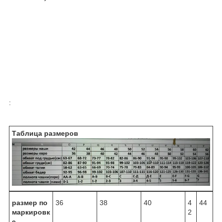
:
Таблица размеров
размер по
36
38
40
4
44
маркировк
2
е