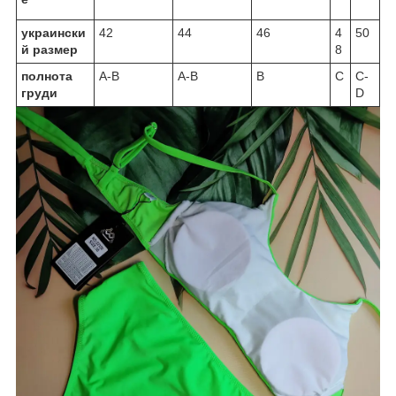
украински
42
44
46
4
50
й размер
8
полнота
A-B
A-B
B
C
C-
груди
D