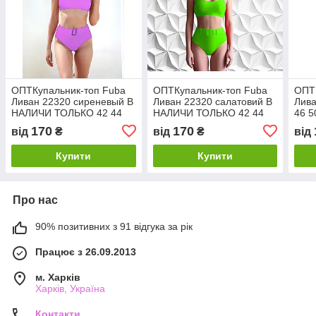
ОПТКупальник-топ Fuba
ОПТКупальник-топ Fuba
ОПТ
Ливан 22320 сиреневый В
Ливан 22320 салатовий В
Лива
НАЛИЧИ ТОЛЬКО 42 44
НАЛИЧИ ТОЛЬКО 42 44
46 5
46 50 УКР размеры
46 50 УКР размеры
170
170
від
₴
від
₴
від
Купити
Купити
Про нас
90% позитивних з 91 відгука за рік
Працює з 26.09.2013
м. Харків
Харків, Україна
Контакти