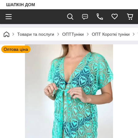
ШАПКIН ДОМ
Товари та послуги
ОПТТуніки
ОПТ Короткі туніки
Оптова ціна