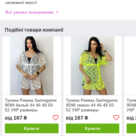
належної якості
Всі умови повернення
Подібні товари компанії
Туника Римма Samegame
Туника Римма Samegame
Тун
9098 белый 44 46 48 50
9098 лимон 44 46 48 50
9098
52 УКР размеры
52 УКР размеры
УКР 
167
167
від
₴
від
₴
від
Купити
Купити