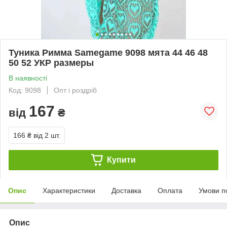
Туника Римма Samegame 9098 мята 44 46 48
50 52 УКР размеры
В наявності
Код: 9098
Опт і роздріб
167
від
₴
166 ₴
від 2 шт.
Купити
Опис
Характеристики
Доставка
Оплата
Умови п
Опис