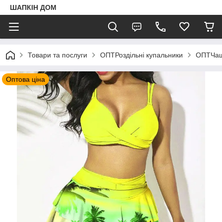
ШАПКIН ДОМ
Товари та послуги
ОПТРоздільні купальники
ОПТЧа
Оптова ціна