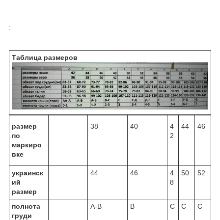
:
Таблица размеров
размер
38
40
4
44
46
по
2
маркиро
вке
украинск
44
46
4
50
52
ий
8
размер
полнота
A-B
B
C
C
C
груди