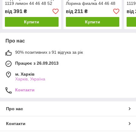
1119 лимон 44 46 48 52
Лорина фиалка 44 46 48
1119
УКР розміри
50 52 УКР размеры
раз
391
211
від
₴
від
₴
від
Купити
Купити
Про нас
90% позитивних з 91 відгука за рік
Працює з 26.09.2013
м. Харків
Харків, Україна
Контакти
Про нас
Контакти