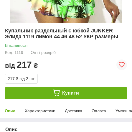
Купальник раздельный с юбкой JUNKER
Элида 1119 лимон 44 46 48 52 УКР размеры
В наявності
Код: 1119
Опт і роздріб
217
від
₴
217 ₴
від 2 шт.
Купити
Опис
Характеристики
Доставка
Оплата
Умови п
Опис