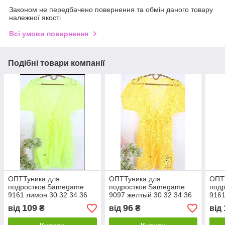
Законом не передбачено повернення та обмін даного товару
належної якості
Всі умови повернення
Подібні товари компанії
ОПТТуника для
ОПТТуника для
ОПТ
подростков Samegame
подростков Samegame
под
9161 лимон 30 32 34 36
9097 желтый 30 32 34 36
9161
УКР размеры
УКР размеры
УКР
109
96
від
₴
від
₴
від