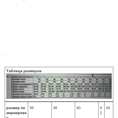
:
Таблица размеров
размер по
36
38
40
4
44
маркировк
2
е