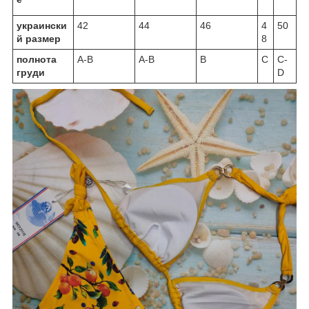
украински
42
44
46
4
50
й размер
8
полнота
A-B
A-B
B
C
C-
груди
D