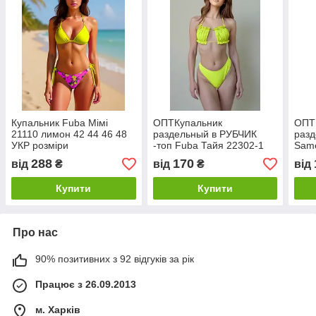
Купальник Fuba Мімі
ОПТКупальник
ОПТ
21110 лимон 42 44 46 48
раздельный в РУБЧИК
раз
УКР розміри
-топ Fuba Тайя 22302-1
Sam
лимон 44 46 48 50 УКР
лимо
288
170
від
₴
від
₴
від
размеры
раз
Купити
Купити
Про нас
90% позитивних з 92 відгуків за рік
Працює з 26.09.2013
м. Харків