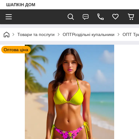
ШАПКIН ДОМ
Товари та послуги
ОПТРоздільні купальники
ОПТ Тр
Оптова ціна