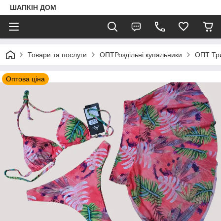
ШАПКIН ДОМ
Товари та послуги
ОПТРоздільні купальники
ОПТ Тр
Оптова ціна