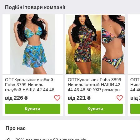
Подібні товари компанії
ОПТКупальник с юбкой
ОПТКупальник Fuba 3899
ОПТ
Fuba 3799 Нинель
Нинель желтый НАШИ 42
Нин
голубой НАШИ 42 44 46
44 46 48 50 УКР размеры
44 4
48 50 УКР размеры
226
221
від
₴
від
₴
від
Купити
Купити
Про нас