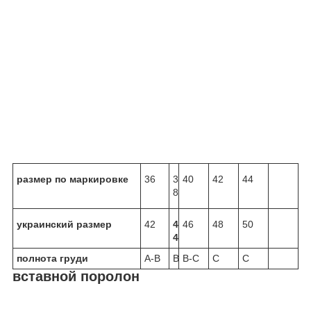
размер по маркировке
36
3
40
42
44
8
украинский размер
42
4
46
48
50
4
полнота груди
A-B
B
B-C
C
C
вставной поролон