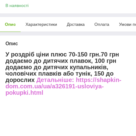
В наявності
Опис
Характеристики
Доставка
Оплата
Умови п
Опис
У роздріб ціни плюс 70-150 грн.70 грн
додаємо до дитячих плавок, 100 грн
додаємо до дитячих купальників,
чоловічих плавків або тунік, 150 до
дорослих
Детальніше: https://shapkin-
dom.com.ua/ua/a326191-usloviya-
pokupki.html