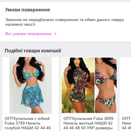
Умови повернення
Законом не передбачено повернення та обмін даного товару
належної якості
Всі умови повернення
Подібні товари компанії
ОПТКупальник с юбкой
ОПТКупальник Fuba 3899
ОПТ
Fuba 3799 Нинель
Нинель желтый НАШИ 42
Нин
голубой НАШИ 42 44 46
44 46 48 50 УКР размеры
44 4