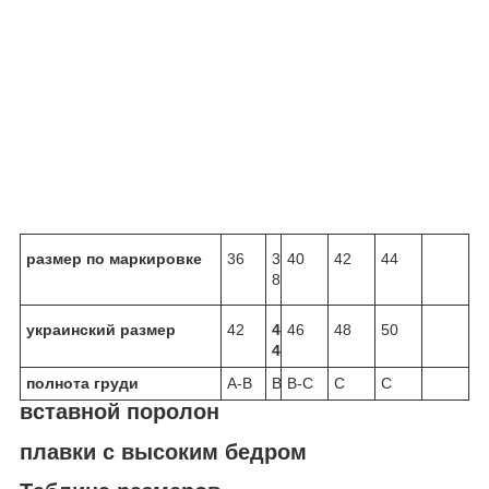
размер по маркировке
36
3
40
42
44
8
украинский размер
42
4
46
48
50
4
полнота груди
A-B
B
B-C
C
C
вставной поролон
плавки с высоким бедром