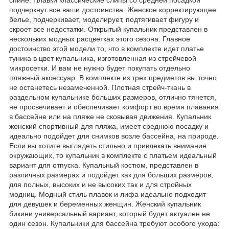
спине. Плавки классические слипы со средней посадкой
подчеркнут все ваши достоинства. Женское корректирующее
белье, подчеркивает, моделирует, подтягивает фигуру и
скроет все недостатки. Открытый купальник представлен в
нескольких модных расцветках этого сезона. Главное
достоинство этой модели то, что в комплекте идет платье
туника в цвет купальника, изготовленная из стрейчевой
микросетки. И вам не нужно будет покупать отдельно
пляжный аксессуар. В комплекте из трех предметов вы точно
не останетесь незамеченной. Плотная стрейч-ткань в
раздельном купальнике больших размеров, отлично тянется,
не просвечивает и обеспечивает комфорт во время плавания
в бассейне или на пляже не сковывая движения. Купальник
женский спортивный для пляжа, имеет среднюю посадку и
идеально подойдет для снимков возле бассейна, на природе.
Если вы хотите выглядеть стильно и привлекать внимание
окружающих, то купальник в комплекте с платьем идеальный
вариант для отпуска. Купальный костюм, представлен в
различных размерах и подойдет как для больших размеров,
для полных, высоких и не высоких так и для стройных
модниц. Модный стиль плавок и лифа идеально подходит
для девушек и беременных женщин. Женский купальник
бикини универсальный вариант, который будет актуален не
один сезон. Купальники для бассейна требуют особого ухода: